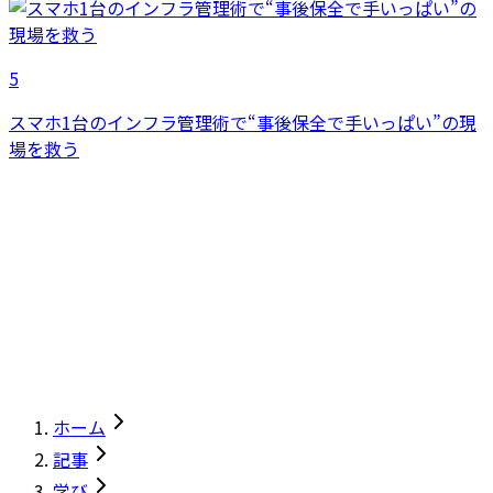
5
スマホ1台のインフラ管理術で“事後保全で手いっぱい”の現
場を救う
ホーム
記事
学び