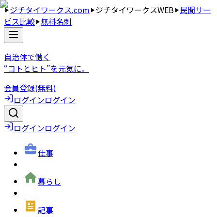
ジチタイワークス.com
ジチタイワークスWEB
民間サー
ビス比較
無料名刺
自治体で働く
“コトとヒト”を元気に。
会員登録(無料)
ログイン
ログイン
ログイン
ログイン
仕事
暮らし
記事