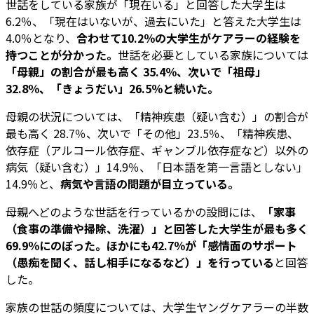
世話をしている家族が「現在いる」と回答した大学生は
6.2％、「現在はいないが、過去にいた」と答えた大学生は
4.0％となり、
合わせて10.2％の大学生がケアラーの経験を
持つことが分かった。
世話を必要としている家族については
「母親」の割合が最も高く 35.4％、次いで「祖母」
32.8％、「きょうだい」26.5％と続いた。
母親の状況については、「精神疾患（疑い含む）」の割合が
最も高く 28.7％、次いで「その他」23.5％、「精神疾患、
依存症（アルコール依存症、ギャンブル依存症など）以外の
病気（疑い含む）」14.9％、「日本語を第一言語としない」
14.9％と、
病気や言語の問題が目立っている。
母親へどのような世話を行っているかの設問には、
「家事
（食事の準備や掃除、洗濯）」と回答した大学生が最も多く
69.9％にのぼった。ほかにも42.7％が「感情面のサポート
（愚痴を聞く、話し相手になるなど）」を行っている
と回答
した。
家族の世話の頻度については、大学生ヤングケアラーの半数