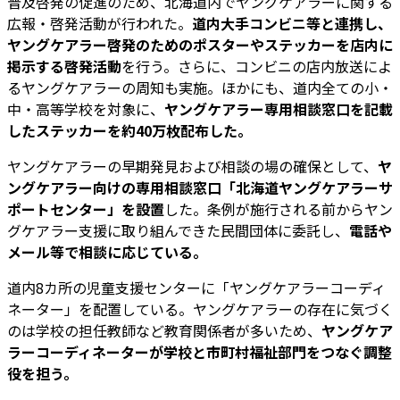
普及啓発の促進のため、北海道内でヤングケアラーに関する
広報・啓発活動が行われた。
道内大手コンビニ等と連携し、
ヤングケアラー啓発のためのポスターやステッカーを店内に
掲示する啓発活動
を行う。さらに、コンビニの店内放送によ
るヤングケアラーの周知も実施。ほかにも、道内全ての小・
中・高等学校を対象に、
ヤングケアラー専用相談窓口を記載
したステッカーを約40万枚配布した。
ヤングケアラーの早期発見および相談の場の確保として、
ヤ
ングケアラー向けの専用相談窓口「北海道ヤングケアラーサ
ポートセンター」を設置
した。条例が施行される前からヤン
グケアラー支援に取り組んできた民間団体に委託し、
電話や
メール等で相談に応じている。
道内8カ所の児童支援センターに「ヤングケアラーコーディ
ネーター」を配置している。ヤングケアラーの存在に気づく
のは学校の担任教師など教育関係者が多いため、
ヤングケア
ラーコーディネーターが学校と市町村福祉部門をつなぐ調整
役を担う。