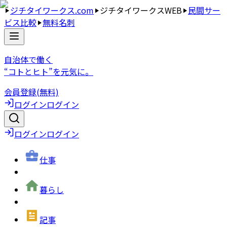
ジチタイワークス.com
ジチタイワークスWEB
民間サー
ビス比較
無料名刺
自治体で働く
“コトとヒト”を元気に。
会員登録(無料)
ログイン
ログイン
ログイン
ログイン
仕事
暮らし
記事