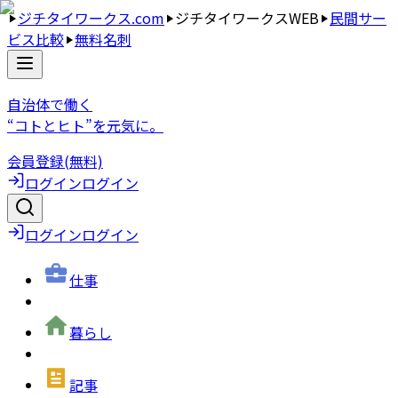
ジチタイワークス.com
ジチタイワークスWEB
民間サー
ビス比較
無料名刺
自治体で働く
“コトとヒト”を元気に。
会員登録(無料)
ログイン
ログイン
ログイン
ログイン
仕事
暮らし
記事