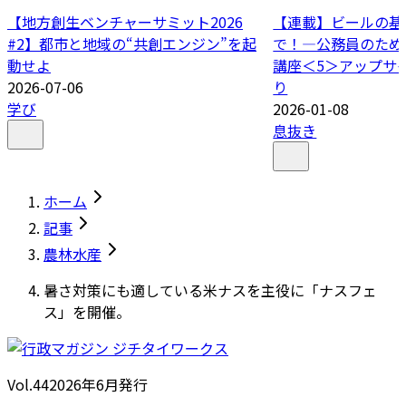
【地方創生ベンチャーサミット2026
【連載】ビールの基
#2】都市と地域の“共創エンジン”を起
で！―公務員のため
動せよ
講座＜5＞アップサ
2026-07-06
り
学び
2026-01-08
息抜き
ホーム
記事
農林水産
暑さ対策にも適している米ナスを主役に「ナスフェ
ス」を開催。
Vol.44
2026
年
6月発行