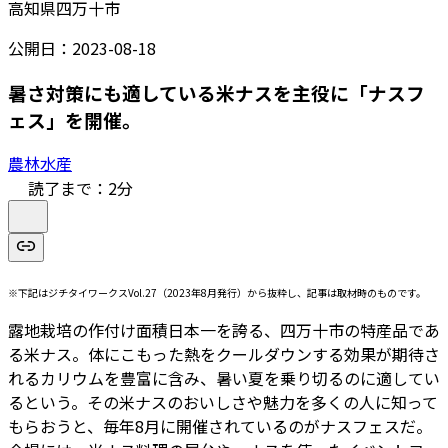
高知県四万十市
公開日：
2023-08-18
暑さ対策にも適している米ナスを主役に「ナスフ
ェス」を開催。
農林水産
読了まで：
2
分
※下記はジチタイワークスVol.27（2023年8月発行）から抜粋し、記事は取材時のものです。
露地栽培の作付け面積日本一を誇る、四万十市の特産品であ
る米ナス。体にこもった熱をクールダウンする効果が期待さ
れるカリウムを豊富に含み、暑い夏を乗り切るのに適してい
るという。その米ナスのおいしさや魅力を多くの人に知って
もらおうと、毎年8月に開催されているのがナスフェスだ。