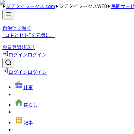
ジチタイワークス.com
ジチタイワークスWEB
民間サー
自治体で働く
“コトとヒト”を元気に。
会員登録(無料)
ログイン
ログイン
ログイン
ログイン
仕事
暮らし
記事