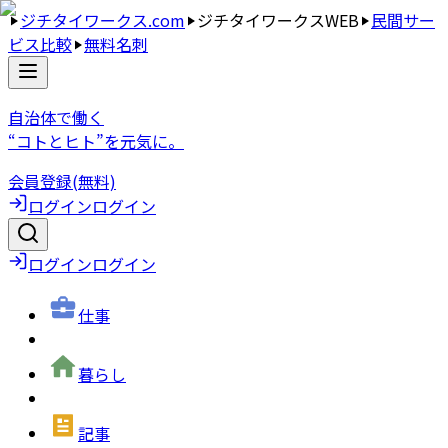
ジチタイワークス.com
ジチタイワークスWEB
民間サー
ビス比較
無料名刺
自治体で働く
“コトとヒト”を元気に。
会員登録(無料)
ログイン
ログイン
ログイン
ログイン
仕事
暮らし
記事