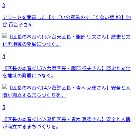
3
アワードを受賞した【すごい公務員のすごくない話 #3】油
谷 百合子さん
4
【区長の本音＜15＞台東区長・服部 征夫さん】歴史と文化
を地域の発展につなぐ。
5
【区長の本音＜14＞葛飾区長・青木 克德さん】安全と人情
が両立するまちづくりを。