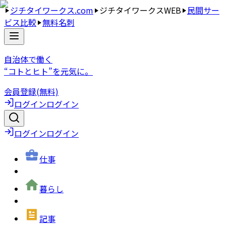
ジチタイワークス.com
ジチタイワークスWEB
民間サー
ビス比較
無料名刺
自治体で働く
“コトとヒト”を元気に。
会員登録(無料)
ログイン
ログイン
ログイン
ログイン
仕事
暮らし
記事