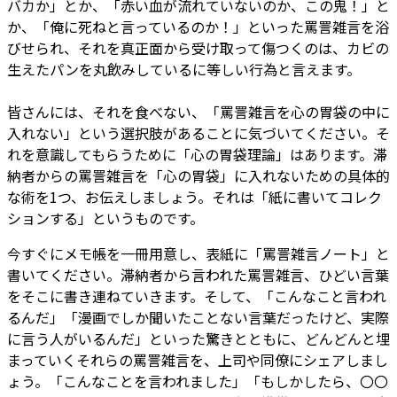
バカか」とか、「赤い血が流れていないのか、この鬼！」と
か、「俺に死ねと言っているのか！」といった罵詈雑言を浴
びせられ、それを真正面から受け取って傷つくのは、カビの
生えたパンを丸飲みしているに等しい行為と言えます。
皆さんには、それを食べない、「罵詈雑言を心の胃袋の中に
入れない」という選択肢があることに気づいてください。そ
れを意識してもらうために「心の胃袋理論」はあります。滞
納者からの罵詈雑言を「心の胃袋」に入れないための具体的
な術を1つ、お伝えしましょう。それは「紙に書いてコレク
ションする」というものです。
今すぐにメモ帳を一冊用意し、表紙に「罵詈雑言ノート」と
書いてください。滞納者から言われた罵詈雑言、ひどい言葉
をそこに書き連ねていきます。そして、「こんなこと言われ
るんだ」「漫画でしか聞いたことない言葉だったけど、実際
に言う人がいるんだ」といった驚きとともに、どんどんと埋
まっていくそれらの罵詈雑言を、上司や同僚にシェアしまし
ょう。「こんなことを言われました」「もしかしたら、〇〇