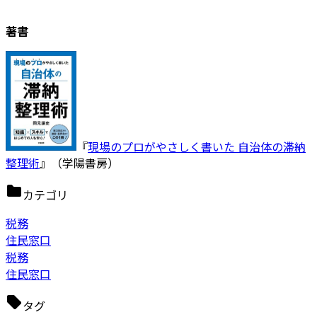
著書
『
現場のプロがやさしく書いた 自治体の滞納
整理術
』（学陽書房）
カテゴリ
税務
住民窓口
税務
住民窓口
タグ