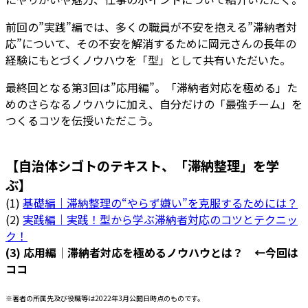
前回の”実践”編では、多くの職員が不安を抱える”滞納者対
応”について、その不安を解消するために岡元さんの長年の
経験にもとづくノウハウを「型」として共有いただいた。
最終回となる第3回は”応用編”。「滞納者対応を極める」た
めのさらなるノウハウに加え、自分だけの「最強チーム」を
つくるコツを伝授いただこう。
【自治体シゴトのテキスト、「滞納整理」を学
ぶ】
(1)
基礎編｜滞納整理の“やらず嫌い”を克服するためには？
(2)
実践編｜実践！型から学ぶ滞納者対応のコツとテクニッ
ク！
(3) 応用編｜滞納者対応を極めるノウハウとは？ ←今回は
ココ
※著者の所属先及び役職等は2022年3月公開日時点のものです。