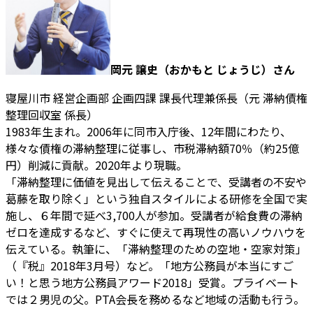
岡元 譲史（おかもと じょうじ）さん
寝屋川市 経営企画部 企画四課 課長代理兼係長（元 滞納債権
整理回収室 係長）
1983年生まれ。2006年に同市入庁後、12年間にわたり、
様々な債権の滞納整理に従事し、市税滞納額70％（約25億
円）削減に貢献。2020年より現職。
「滞納整理に価値を見出して伝えることで、受講者の不安や
葛藤を取り除く」という独自スタイルによる研修を全国で実
施し、６年間で延べ3,700人が参加。受講者が給食費の滞納
ゼロを達成するなど、すぐに使えて再現性の高いノウハウを
伝えている。執筆に、「滞納整理のための空地・空家対策」
（『税』2018年3月号）など。「地方公務員が本当にすご
い！と思う地方公務員アワード2018」受賞。プライベート
では２男児の父。PTA会長を務めるなど地域の活動も行う。