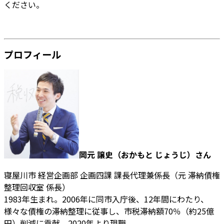
ください。
プロフィール
岡元 譲史（おかもと じょうじ）さん
寝屋川市 経営企画部 企画四課 課長代理兼係長（元 滞納債権
整理回収室 係長）
1983年生まれ。2006年に同市入庁後、12年間にわたり、
様々な債権の滞納整理に従事し、市税滞納額70％（約25億
円）削減に貢献。2020年より現職。