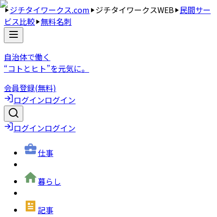
ジチタイワークス.com
ジチタイワークスWEB
民間サー
ビス比較
無料名刺
自治体で働く
“コトとヒト”を元気に。
会員登録(無料)
ログイン
ログイン
ログイン
ログイン
仕事
暮らし
記事