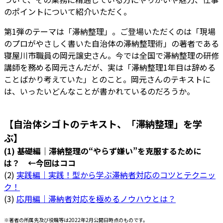
のポイントについて紹介いただく。
第1弾のテーマは「滞納整理」。ご登場いただくのは「現場
のプロがやさしく書いた自治体の滞納整理術」の著者である
寝屋川市職員の岡元譲史さん。今では全国で滞納整理の研修
講師を務める岡元さんだが、実は「滞納整理1年目は辞める
ことばかり考えていた」とのこと。岡元さんのテキストに
は、いったいどんなことが書かれているのだろうか。
【自治体シゴトのテキスト、「滞納整理」を学
ぶ】
(1) 基礎編｜滞納整理の“やらず嫌い”を克服するために
は？ ←今回はココ
(2)
実践編｜実践！型から学ぶ滞納者対応のコツとテクニッ
ク！
(3)
応用編｜滞納者対応を極めるノウハウとは？
※著者の所属先及び役職等は2022年2月公開日時点のものです。