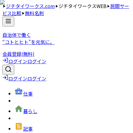
ジチタイワークス.com
ジチタイワークスWEB
民間サー
ビス比較
無料名刺
自治体で働く
“コトとヒト”を元気に。
会員登録(無料)
ログイン
ログイン
ログイン
ログイン
仕事
暮らし
記事