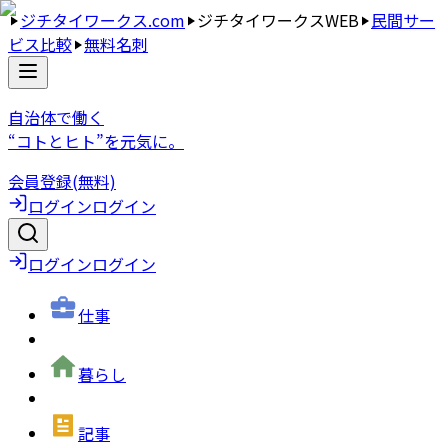
ジチタイワークス.com
ジチタイワークスWEB
民間サー
ビス比較
無料名刺
自治体で働く
“コトとヒト”を元気に。
会員登録(無料)
ログイン
ログイン
ログイン
ログイン
仕事
暮らし
記事