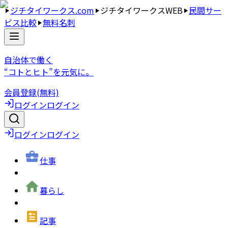
ジチタイワークス.com
ジチタイワークスWEB
民間サー
ビス比較
無料名刺
自治体で働く
“コトとヒト”を元気に。
会員登録(無料)
ログイン
ログイン
ログイン
ログイン
仕事
暮らし
記事