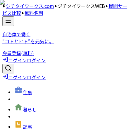
ジチタイワークス.com
ジチタイワークスWEB
民間サー
ビス比較
無料名刺
自治体で働く
“コトとヒト”を元気に。
会員登録(無料)
ログイン
ログイン
ログイン
ログイン
仕事
暮らし
記事