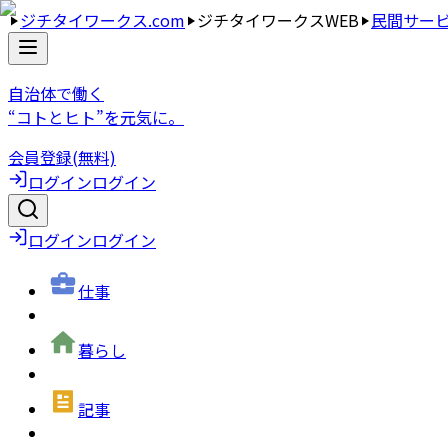
ジチタイワークス.com
ジチタイワークスWEB
民間サー
自治体で働く
“コトとヒト”を元気に。
会員登録(無料)
ログイン
ログイン
ログイン
ログイン
仕事
暮らし
記事