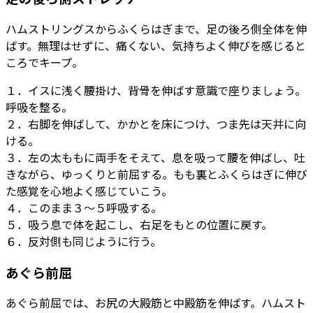
ハムストリングスからふくらはぎまで、足の後ろ側全体を伸
ばす。無理はせずに、痛くない、気持ちよく伸びを感じると
ころでキープ。
１．イスに浅く腰掛け、背骨を伸ばす意識で座りましょう。
呼吸を整る。
２．右脚を伸ばして、かかとを床につけ、つま先は天井に向
ける。
３．左の太ももに両手をそえて、息を吸って腰を伸ばし、吐
きながら、ゆっくりと前屈する。もも裏とふくらはぎに伸び
た感覚を心地よく感じていこう。
４．このまま３～５呼吸する。
５．吸う息で体を起こし、右足をもとの位置に戻す。
６．反対側も同じように行う。
あぐら前屈
あぐら前屈では、お尻の大殿筋と中殿筋を伸ばす。ハムスト