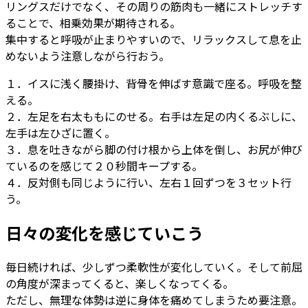
リングスだけでなく、その周りの筋肉も一緒にストレッチす
ることで、相乗効果が期待される。
集中すると呼吸が止まりやすいので、リラックスして息を止
めないよう注意しながら行おう。
１．イスに浅く腰掛け、背骨を伸ばす意識で座る。呼吸を整
える。
２．左足を右太ももにのせる。右手は左足の内くるぶしに、
左手は左ひざに置く。
３．息を吐きながら脚の付け根から上体を倒し、お尻が伸び
ているのを感じて２０秒間キープする。
４．反対側も同じように行い、左右１回ずつを３セット行
う。
日々の変化を感じていこう
毎日続ければ、少しずつ柔軟性が変化していく。そして前屈
の角度が深まってくると、楽しくなってくる。
ただし、無理な体勢は逆に身体を痛めてしまうため要注意。