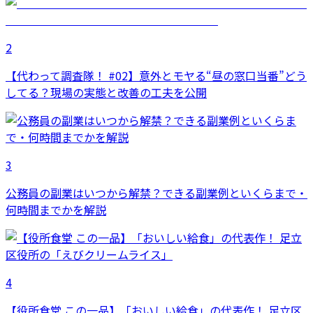
2
【代わって調査隊！ #02】意外とモヤる“昼の窓口当番”どう
してる？現場の実態と改善の工夫を公開
3
公務員の副業はいつから解禁？できる副業例といくらまで・
何時間までかを解説
4
【役所食堂 この一品】「おいしい給食」の代表作！ 足立区