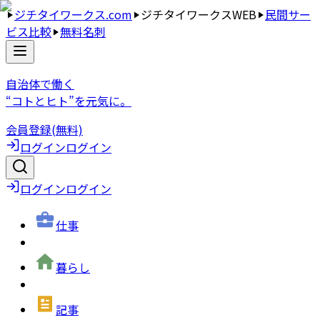
ジチタイワークス.com
ジチタイワークスWEB
民間サー
ビス比較
無料名刺
自治体で働く
“コトとヒト”を元気に。
会員登録(無料)
ログイン
ログイン
ログイン
ログイン
仕事
暮らし
記事