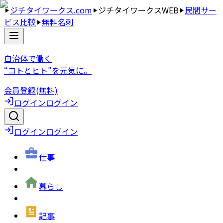
ジチタイワークス.com
ジチタイワークスWEB
民間サー
ビス比較
無料名刺
自治体で働く
“コトとヒト”を元気に。
会員登録(無料)
ログイン
ログイン
ログイン
ログイン
仕事
暮らし
記事