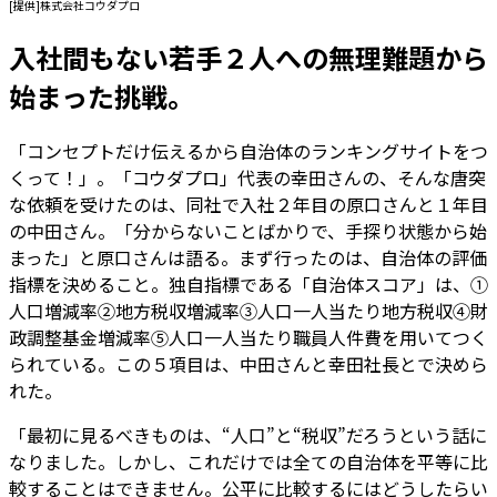
[提供]株式会社コウダプロ
入社間もない若手２人への無理難題から
始まった挑戦。
「コンセプトだけ伝えるから自治体のランキングサイトをつ
くって！」。「コウダプロ」代表の幸田さんの、そんな唐突
な依頼を受けたのは、同社で入社２年目の原口さんと１年目
の中田さん。「分からないことばかりで、手探り状態から始
まった」と原口さんは語る。まず行ったのは、自治体の評価
指標を決めること。独自指標である「自治体スコア」は、①
人口増減率②地方税収増減率③人口一人当たり地方税収④財
政調整基金増減率⑤人口一人当たり職員人件費を用いてつく
られている。この５項目は、中田さんと幸田社長とで決めら
れた。
「最初に見るべきものは、“人口”と“税収”だろうという話に
なりました。しかし、これだけでは全ての自治体を平等に比
較することはできません。公平に比較するにはどうしたらい