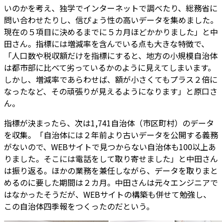
いのかを考え、独学でインターネットで調べたり、総務省に
問い合わせたりし、信ぴょう性の高いデータを集めました。
現在の５項目に決めるまでに５カ月ほどかかりました」と中
田さん。指標には増減率を含んでいる点も大きな特徴で、
「人口数や税収額だけを指標にすると、地方の小規模自治体
は都市部に比べて劣っているかのように見えてしまいます。
しかし、増減率であらわせば、額が小さくてもプラス２倍に
なったなど、その頑張りが見えるようになります」と原口さ
ん。
指標が決まったら、次は1,741自治体（市区町村）のデータ
を収集。「自治体には２年前より古いデータを公開する義務
がないので、WEBサイトで見つからない自治体も100以上あ
りました。そこには電話をして取り寄せました」と中田さん
は振り返る。ほかの業務を兼任しながら、データを取りまと
めるのに要した期間は２カ月。中田さんは元々エンジニアで
はなかったそうだが、WEBサイトの構築も併せて勉強し、
この自治体四季報をつくったのだという。