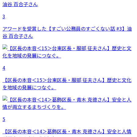
3
アワードを受賞した【すごい公務員のすごくない話 #3】油
谷 百合子さん
4
【区長の本音＜15＞台東区長・服部 征夫さん】歴史と文化
を地域の発展につなぐ。
5
【区長の本音＜14＞葛飾区長・青木 克德さん】安全と人情