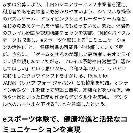
まずは公募により、市内のシニアサービス２事業者を選定。
利用者である高齢者にも分かりやすいよう、シンプルな操作
のパズルゲーム、ドライビングシュミレーターゲームなど、
なじみのあるゲームを体験してもらっている。また、体験者
のフレイル問診や認知機能チェックを実施。睡眠やバイタル
データも収集し、eスポーツ体験による“コミュニケーショ
ンの活性化”と、“健康増進の可能性”を検証していく予定
だ。さらに、「ゲームをするのが難しい高齢者にもオンライ
ンに慣れ親しんでいただき、フレイル予防や日常生活に活か
してほしい」という思いから、令和２年12月に、リハビリ
に特化したクラウドソフトを手がける、Rehab for
JAPAN（リハブ フォー ジャパン）とも協定を締結。オンラ
イン会話ツールを使って施設と自宅、家族などをつなぎ、会
話や体操といった日常動作からデジタル化を実践。“デジタ
ルへのハードルを下げる”ことを意識したという。
eスポーツ体験で、健康増進と活発なコ
ミュニケーションを実現