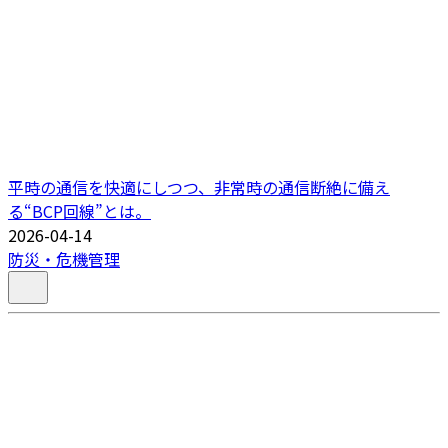
平時の通信を快適にしつつ、非常時の通信断絶に備え
る“BCP回線”とは。
2026-04-14
防災・危機管理