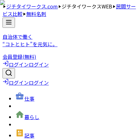
ジチタイワークス.com
ジチタイワークスWEB
民間サー
ビス比較
無料名刺
自治体で働く
“コトとヒト”を元気に。
会員登録(無料)
ログイン
ログイン
ログイン
ログイン
仕事
暮らし
記事