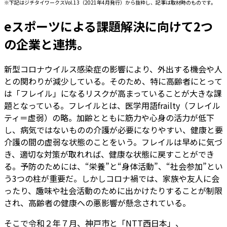
※下記はジチタイワークスVol.13（2021年4月発行）から抜粋し、記事は取材時のものです。
eスポーツによる課題解決に向けて2つ
の企業と連携。
新型コロナウイルス感染症の影響により、外出する機会や人
との関わりが減少している。そのため、特に高齢者にとって
は「フレイル」になるリスクが高まっていることが大きな課
題となっている。フレイルとは、医学用語frailty（フレイル
ティ＝虚弱）の略。加齢とともに筋力や心身の活力が低下
し、病気ではないものの介護が必要になりやすい、健康と要
介護の間の虚弱な状態のことをいう。フレイルは早めに気づ
き、適切な対策が取れれば、健康な状態に戻すことができ
る。予防のためには、“栄養”と“身体活動”、“社会参加”とい
う3つの柱が重要だ。しかしコロナ禍では、家族や友人に会
ったり、趣味や社会活動のために出かけたりすることが制限
され、高齢者の健康への悪影響が懸念されている。
そこで令和２年７月、神戸市と「NTT西日本」、