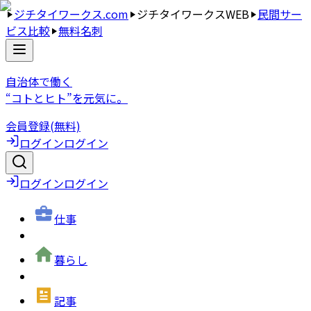
ジチタイワークス.com
ジチタイワークスWEB
民間サー
ビス比較
無料名刺
自治体で働く
“コトとヒト”を元気に。
会員登録(無料)
ログイン
ログイン
ログイン
ログイン
仕事
暮らし
記事