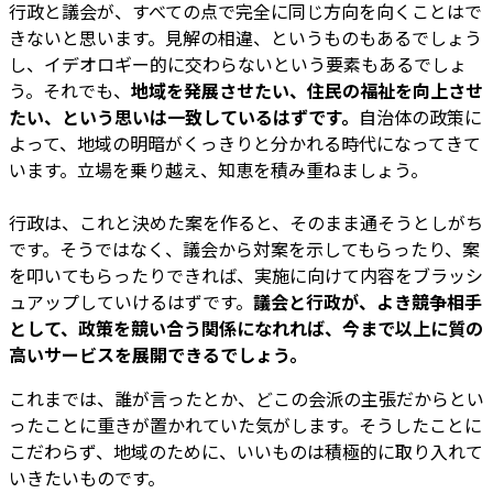
行政と議会が、すべての点で完全に同じ方向を向くことはで
きないと思います。見解の相違、というものもあるでしょう
し、イデオロギー的に交わらないという要素もあるでしょ
う。それでも、
地域を発展させたい、住民の福祉を向上させ
たい、という思いは一致しているはずです。
自治体の政策に
よって、地域の明暗がくっきりと分かれる時代になってきて
います。立場を乗り越え、知恵を積み重ねましょう。
行政は、これと決めた案を作ると、そのまま通そうとしがち
です。そうではなく、議会から対案を示してもらったり、案
を叩いてもらったりできれば、実施に向けて内容をブラッシ
ュアップしていけるはずです。
議会と行政が、よき競争相手
として、政策を競い合う関係になれれば、今まで以上に質の
高いサービスを展開できるでしょう。
これまでは、誰が言ったとか、どこの会派の主張だからとい
ったことに重きが置かれていた気がします。そうしたことに
こだわらず、地域のために、いいものは積極的に取り入れて
いきたいものです。