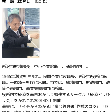
林 誠（はやし まこと）
所沢市財務部長 中小企業診断士、通訳案内士。
1965年滋賀県生まれ。民間企業に就職後、所沢市役所に転
職。一時埼玉県庁に出向。市では、総務部門、財政部門、政
策企画部門、商業振興部門に所属。
役所内で経済を面白おかしく勉強するサークル「経済どうゆ
う会」をかれこれ200回以上開催。
著書に、「イチからわかる! “議会答弁書"作成のコツ」「９