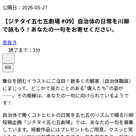
公開日：
2026-05-27
【ジチタイ五七五劇場 #09】自治体の日常を川柳
で詠もう！あなたの一句をお寄せください。
息抜き
読了まで：
3
分
舞台を囲むイラストにご注目！数多くの観客（自治体職員）
にまじって、どこかで見たことのある“偉人たち”の姿が
——。その視線は、あなたの一句に向けられているようで
す！
自治体で働くコトとヒトの日常を五七五のリズムで綴る川柳
投稿企画「ジチタイ五七五劇場」では、
あなたの一句を募集
しています。掲載作品にはプレゼントもご用意。クスッと笑