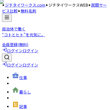
ジチタイワークス.com
ジチタイワークスWEB
民間サー
ビス比較
無料名刺
自治体で働く
“コトとヒト”を元気に。
会員登録(無料)
ログイン
ログイン
ログイン
ログイン
仕事
暮らし
記事