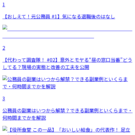
1
【おしえて！元公務員 #1】気になる退職後のはなし
2
【代わって調査隊！ #02】意外とモヤる“昼の窓口当番”どう
してる？現場の実態と改善の工夫を公開
3
公務員の副業はいつから解禁？できる副業例といくらまで・
何時間までかを解説