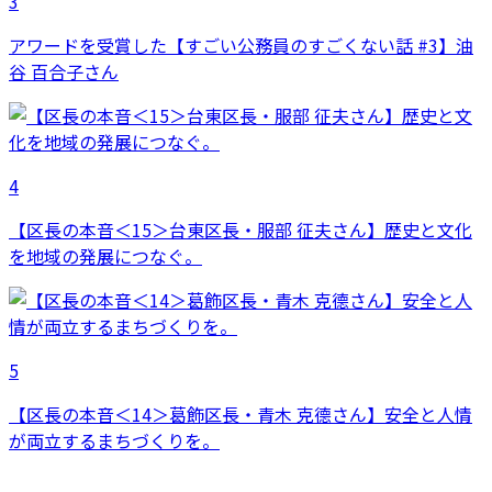
3
アワードを受賞した【すごい公務員のすごくない話 #3】油
谷 百合子さん
4
【区長の本音＜15＞台東区長・服部 征夫さん】歴史と文化
を地域の発展につなぐ。
5
【区長の本音＜14＞葛飾区長・青木 克德さん】安全と人情
が両立するまちづくりを。