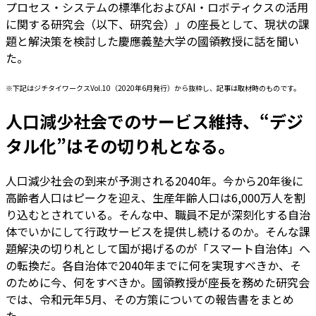
プロセス・システムの標準化およびAI・ロボティクスの活用
に関する研究会（以下、研究会）」の座長として、現状の課
題と解決策を検討した慶應義塾大学の國領教授に話を聞い
た。
※下記はジチタイワークスVol.10（2020年6月発行）から抜粋し、記事は取材時のものです。
人口減少社会でのサービス維持、“デジ
タル化”はその切り札となる。
人口減少社会の到来が予測される2040年。今から20年後に
高齢者人口はピークを迎え、生産年齢人口は6,000万人を割
り込むとされている。そんな中、職員不足が深刻化する自治
体でいかにして行政サービスを提供し続けるのか。そんな課
題解決の切り札として国が掲げるのが「スマート自治体」へ
の転換だ。各自治体で2040年までに何を実現すべきか、そ
のために今、何をすべきか。國領教授が座長を務めた研究会
では、令和元年5月、その方策についての報告書をまとめ