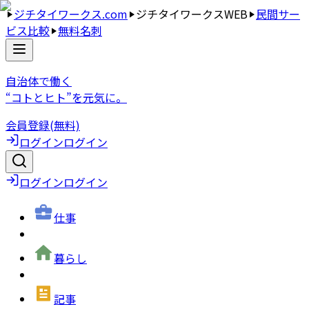
ジチタイワークス.com
ジチタイワークスWEB
民間サー
ビス比較
無料名刺
自治体で働く
“コトとヒト”を元気に。
会員登録(無料)
ログイン
ログイン
ログイン
ログイン
仕事
暮らし
記事