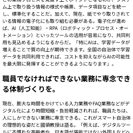
ム上で取り扱う情報の様式や帳票、データ項目などを統一
し、標準化することだ。加えて、現在、紙でやり取りされて
いる情報の電子化にも取り組む必要がある。電子化が進め
ば、AI（人工知能）・RPA（ロボティック・プロセス・オー
トメーション）といったツールの活用が容易になり、共同利
用も見込めるようになるからだ。「特にAIは、学習データが
増えることで質の向上が期待できます。全国の自治体で学習
データを共同利用できれば、コストを抑えながらAIの可能性
を最大限に発揮することができるようになります」。
職員でなければできない業務に専念でき
る体制づくりを。
現在、膨大な時間をかけている入力業務やFAQ業務などがデ
ジタル化により時間短縮・負担軽減されれば、職員たちは、
人にしかできない業務に専念できる。これがスマート自治体
の理想的な姿だと國領教授は語る。「例えば、デジタルツー
ルに不慣れな高齢者や、日本語が堪能ではない外国人などへ