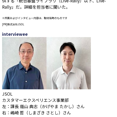
供する「統合基盤ライブラリ（Live-Rally）以下、Live-
Rally」だ。詳細を担当者に聞いた。
※所属およびインタビュー内容は、取材当時のものです
[PR]株式会社JSOL
interviewee
JSOL
カスタマーエクスペリエンス事業部
左：課長 蔭山 典志（かげやま たかし）さん
右：嶋崎 哲（しまざき さとし）さん