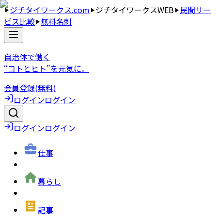
ジチタイワークス.com
ジチタイワークスWEB
民間サー
ビス比較
無料名刺
自治体で働く
“コトとヒト”を元気に。
会員登録(無料)
ログイン
ログイン
ログイン
ログイン
仕事
暮らし
記事