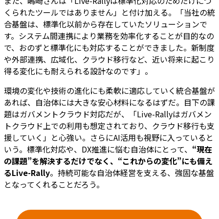
また、嶋崎さんは「Live-Rallyは標準化対応のためだけにつ
くられたツールではありません」と付け加える。「当社の統
合基盤は、標準化以前から存在していたソリューションで
す。システム間連携により業務を効率化することが目的なの
で、おのずと標準化にも対応することができました。新制度
や外部連携、広域化、クラウド移行など、近い将来に起こり
得る変化にも耐えられる設計なのです」。
環境の変化や技術の進化にも柔軟に適応していく統合基盤が
あれば、自治体には大きな安心材料になるはずだ。目下の課
題はガバメントクラウド対応だが、「Live-Rallyはガバメン
トクラウド上での利用も想定されており、クラウド移行も支
援していく」と心強い。さらにAI活用も視野に入っていると
いう。標準化対応や、DX推進に悩む自治体にとって、
“現在
の課題”を解決するだけでなく、“これからの変化”にも備え
るLive-Rally
。持続可能な自治体経営を支える、強固な基盤
となってくれることだろう。