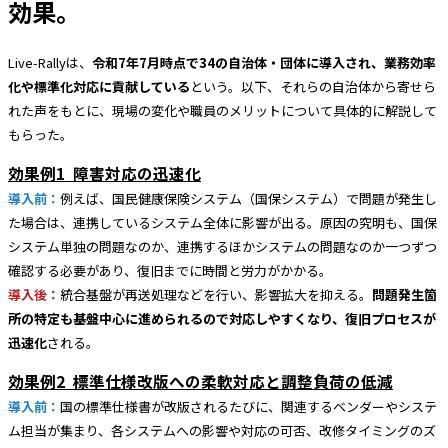
効果。
Live-Rallyは、
令和7年7月時点で34の自治体・団体に導入され、業務効率
化や標準化対応に貢献している
という。以下、それらの自治体から寄せら
れた声をもとに、現場の変化や職員のメリットについて具体的に解説して
もらった。
効果例1 障害対応の迅速化
導入前：
例えば、国民健康保険システム（国保システム）で問題が発生し
た場合は、連携しているシステム全体に影響が出る。原因の究明も、国保
システム単独の問題なのか、連携するほかシステムの問題なのか一つずつ
確認する必要があり、復旧までに時間と労力がかかる。
導入後：
統合基盤が再送処理などを行い、影響拡大を抑える。
問題発生箇
所の特定も基盤中心に進められるので対応しやすくなり、復旧プロセスが
迅速化
される。
効果例2 標準仕様改版への柔軟対応と調整負荷の低減
導入前：
国の標準仕様書が改版されるたびに、関連するベンダーやシステ
ム担当が集まり、各システムへの影響や対応の可否、改修タイミングのズ