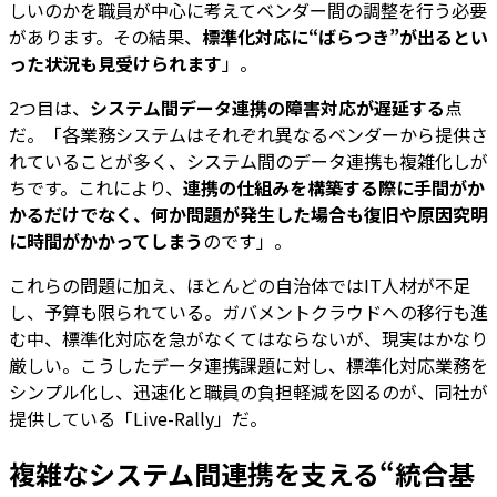
しいのかを職員が中心に考えてベンダー間の調整を行う必要
があります。その結果、
標準化対応に“ばらつき”が出るとい
った状況も見受けられます
」。
2つ目は、
システム間データ連携の障害対応が遅延する
点
だ。「各業務システムはそれぞれ異なるベンダーから提供さ
れていることが多く、システム間のデータ連携も複雑化しが
ちです。これにより、
連携の仕組みを構築する際に手間がか
かるだけでなく、何か問題が発生した場合も復旧や原因究明
に時間がかかってしまう
のです」。
これらの問題に加え、ほとんどの自治体ではIT人材が不足
し、予算も限られている。ガバメントクラウドへの移行も進
む中、標準化対応を急がなくてはならないが、現実はかなり
厳しい。こうしたデータ連携課題に対し、標準化対応業務を
シンプル化し、迅速化と職員の負担軽減を図るのが、同社が
提供している「Live-Rally」だ。
複雑なシステム間連携を支える“統合基