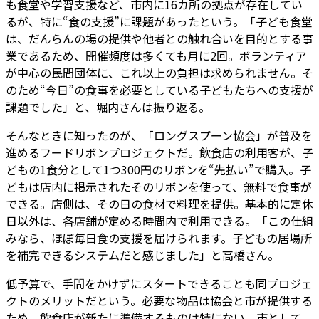
も食堂や学習支援など、市内に16カ所の拠点が存在してい
るが、特に“食の支援”に課題があったという。「子ども食堂
は、だんらんの場の提供や他者との触れ合いを目的とする事
業であるため、開催頻度は多くても月に2回。ボランティア
が中心の民間団体に、これ以上の負担は求められません。そ
のため“今日”の食事を必要としている子どもたちへの支援が
課題でした」と、堀内さんは振り返る。
そんなときに知ったのが、「ロングスプーン協会」が普及を
進めるフードリボンプロジェクトだ。飲食店の利用客が、子
どもの1食分として1つ300円のリボンを“先払い”で購入。子
どもは店内に掲示されたそのリボンを使って、無料で食事が
できる。店側は、その日の食材で料理を提供。基本的に定休
日以外は、各店舗が定める時間内で利用できる。「この仕組
みなら、ほぼ毎日食の支援を届けられます。子どもの居場所
を補完できるシステムだと感じました」と高橋さん。
低予算で、手間をかけずにスタートできることも同プロジェ
クトのメリットだという。必要な物品は協会と市が提供する
ため、飲食店が新たに準備するものは特にない。市として