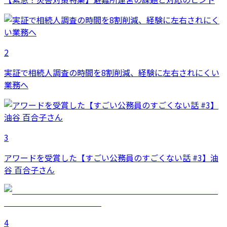
2
実証で相続人調査の時間を8割削減、経験に左右されにくい
業務へ
3
アワードを受賞した【すごい公務員のすごくない話 #3】油
谷 百合子さん
4