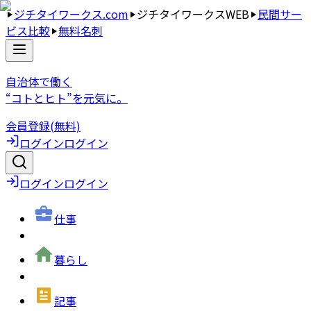
ジチタイワークス.com
ジチタイワークスWEB
民間サー
ビス比較
無料名刺
自治体で働く
“コトとヒト”を元気に。
会員登録(無料)
ログイン
ログイン
ログイン
ログイン
仕事
暮らし
記事