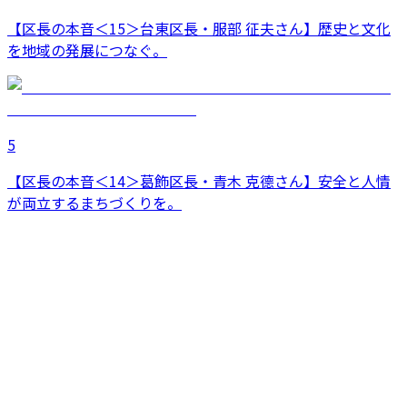
【区長の本音＜15＞台東区長・服部 征夫さん】歴史と文化
を地域の発展につなぐ。
5
【区長の本音＜14＞葛飾区長・青木 克德さん】安全と人情
が両立するまちづくりを。