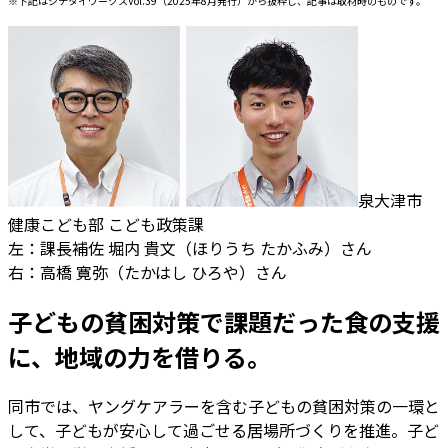
※下記はジチタイワークスVol.39（2025年8月発行）から抜粋し、記事は取材時のものです。
泉大津市
健康こども部 こども政策課
左：課長補佐 堀内 貴文（ほりうち たかふみ）さん
右：高橋 寛弥（たかはし ひろや）さん
子どもの貧困対策で課題だった食の支援
に、地域の力を借りる。
同市では、ヤングケアラーを含む子どもの貧困対策の一環と
して、子どもが安心して過ごせる居場所づくりを推進。子ど