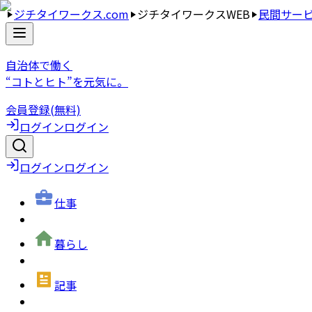
ジチタイワークス.com
ジチタイワークスWEB
民間サー
自治体で働く
“コトとヒト”を元気に。
会員登録(無料)
ログイン
ログイン
ログイン
ログイン
仕事
暮らし
記事