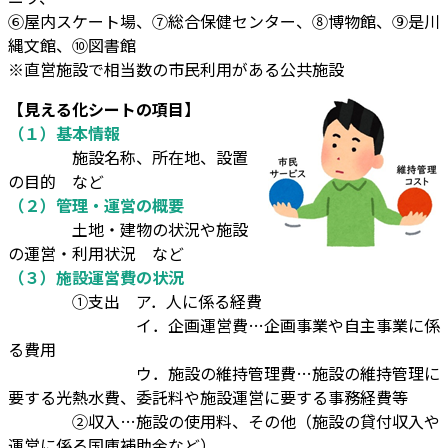
⑥屋内スケート場、⑦総合保健センター、⑧博物館、⑨是川
縄文館、⑩図書館
※直営施設で相当数の市民利用がある公共施設
【見える化シートの項目】
（１）基本情報
施設名称、所在地、設置
の目的 など
（２）管理・運営の概要
土地・建物の状況や施設
の運営・利用状況 など
（３）施設運営費の状況
①支出 ア．人に係る経費
イ．企画運営費…企画事業や自主事業に係
る費用
ウ．施設の維持管理費…施設の維持管理に
要する光熱水費、委託料や施設運営に要する事務経費等
②収入…施設の使用料、その他（施設の貸付収入や
運営に係る国庫補助金など）、