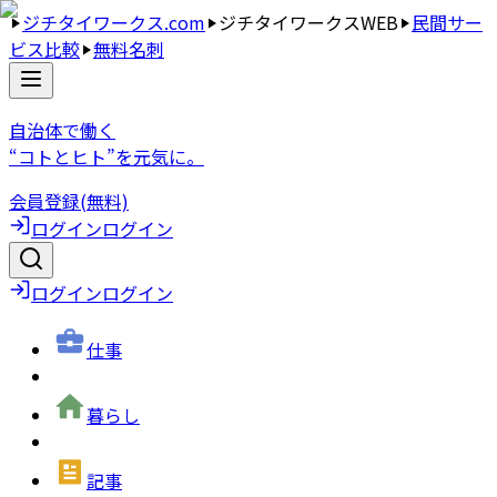
ジチタイワークス.com
ジチタイワークスWEB
民間サー
ビス比較
無料名刺
自治体で働く
“コトとヒト”を元気に。
会員登録(無料)
ログイン
ログイン
ログイン
ログイン
仕事
暮らし
記事