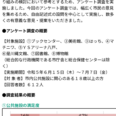
り組みの検討において参考とするため、アンケート調査を実
施しました。今回のアンケート調査では、幅広く市民の意見
を集めるため、自由記述式の設問を中心として実施し、数多
くの有意義な意見・提案をいただきました。
●アンケート調査の概要
【対象施設】①ブックセンター、②美術館、③はっち、④マ
チニワ、⑤ＹＳアリーナ八戸、
⑥是川縄文館、⑦図書館、⑧博物館
（総合的な行政機関である市庁舎と総合保健センターは除
く）
【実施期間】令和５年６月１５日（木）～７月７日（金）
【対 象 者】市内公共施設に関心のある１８歳以上の方
【回答者数】６１２人
●調査結果の概要
①公共施設の満足度