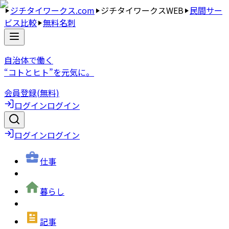
ジチタイワークス.com
ジチタイワークスWEB
民間サー
ビス比較
無料名刺
自治体で働く
“コトとヒト”を元気に。
会員登録(無料)
ログイン
ログイン
ログイン
ログイン
仕事
暮らし
記事