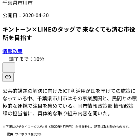
千葉県市川市
公開日：
2020-04-30
キントーン×LINEのタッグで 来なくても済む市役
所を目指す
情報政策
読了まで：
10
分
公共的課題の解決に向けたICT利活用が国を挙げての施策に
なっている中、千葉県市川市はその事業展開と、民間との積
極的な連携で注目を集めている。同市情報政策部 情報政策
課の担当者に、具体的な取り組み内容を聞いた。
※下記はジチタイワークスVol.9（2020年4月発刊）から抜粋し、記事は取材時のものです。
[提供] サイボウズ株式会社