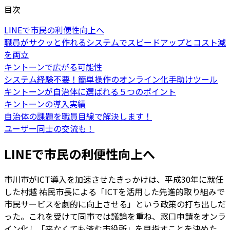
目次
LINEで市民の利便性向上へ
職員がサクッと作れるシステムでスピードアップとコスト減
を両立
キントーンで広がる可能性
システム経験不要！簡単操作のオンライン化手助けツール
キントーンが自治体に選ばれる５つのポイント
キントーンの導入実績
自治体の課題を職員目線で解決します！
ユーザー同士の交流も！
LINEで市民の利便性向上へ
市川市がICT導入を加速させたきっかけは、平成30年に就任
した村越 祐民市長による「ICTを活用した先進的取り組みで
市民サービスを劇的に向上させる」という政策の打ち出しだ
った。これを受けて同市では議論を重ね、窓口申請をオンラ
イン化し「来なくても済む市役所」を目指すことを決めた。