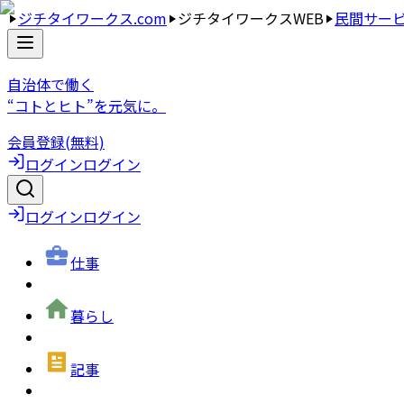
ジチタイワークス.com
ジチタイワークスWEB
民間サー
自治体で働く
“コトとヒト”を元気に。
会員登録(無料)
ログイン
ログイン
ログイン
ログイン
仕事
暮らし
記事