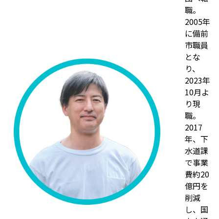
職。
2005年
に備前
市職員
とな
り、
2023年
10月よ
り現
職。
2017
年、下
水道課
で事業
費約20
億円を
削減
し、国