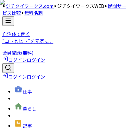
ジチタイワークス.com
ジチタイワークスWEB
民間サー
ビス比較
無料名刺
自治体で働く
“コトとヒト”を元気に。
会員登録(無料)
ログイン
ログイン
ログイン
ログイン
仕事
暮らし
記事