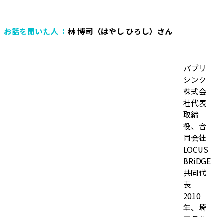
お話を聞いた人 ：
林 博司（はやし ひろし）さん
パブリ
シンク
株式会
社代表
取締
役、合
同会社
LOCUS
BRiDGE
共同代
表
2010
年、埼