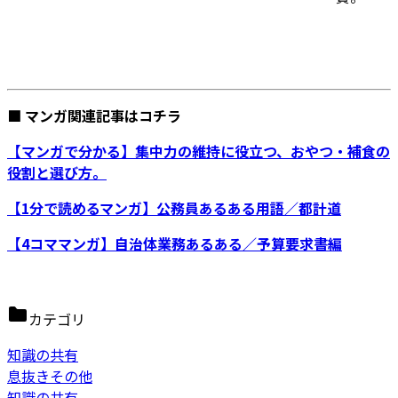
■ マンガ関連記事はコチラ
【マンガで分かる】集中力の維持に役立つ、おやつ・補食の
役割と選び方。
【1分で読めるマンガ】公務員あるある用語／都計道
【4コママンガ】自治体業務あるある／予算要求書編
カテゴリ
知識の共有
息抜きその他
知識の共有