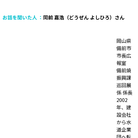
お話を聞いた人 ：
同前 嘉浩（どうぜん よしひろ）さん
岡山県
備前市
市長広
報室
備前焼
振興課
巡回展
係 係長
2002
年、建
設会社
から水
道企業
団へ転