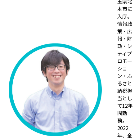
玉県北
本市に
入庁。
情報政
策・広
報・財
政・シ
ティプ
ロモー
ショ
ン・ふ
るさと
納税担
当とし
て12年
間勤
務。
2022
年、全