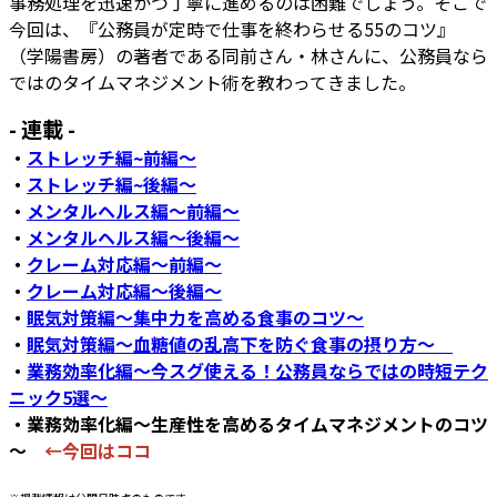
事務処理を迅速かつ丁寧に進めるのは困難でしょう。そこで
今回は、『公務員が定時で仕事を終わらせる55のコツ』
（学陽書房）の著者である同前さん・林さんに、公務員なら
ではのタイムマネジメント術を教わってきました。
- 連載 -
・
ストレッチ編~前編～
・
ストレッチ編~後編～
・
メンタルヘルス編～前編～
・
メンタルヘルス編～後編～
・
クレーム対応編～前編～
・
クレーム対応編～後編～
・
眠気対策編～集中力を高める食事のコツ～
・
眠気対策編～血糖値の乱高下を防ぐ食事の摂り方～
・
業務効率化編～今スグ使える！公務員ならではの時短テク
ニック5選～
・業務効率化編～生産性を高めるタイムマネジメントのコツ
～
←今回はココ