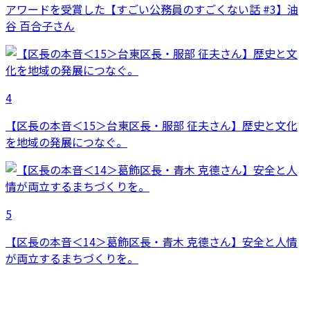
アワードを受賞した【すごい公務員のすごくない話 #3】油
谷 百合子さん
4
【区長の本音＜15＞台東区長・服部 征夫さん】歴史と文化
を地域の発展につなぐ。
5
【区長の本音＜14＞葛飾区長・青木 克德さん】安全と人情
が両立するまちづくりを。