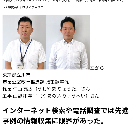
※下記はジチタイワークスVol.33（2024年8月発行）から抜粋し、記事は取材時のものです。
[PR]株式会社ジチタイワークス
左から
東京都立川市
市長公室改革推進課 政策調整係
係長 牛山 亮太（うしやま りょうた）さん
主事 山野井 羊平（やまのい りょうへい）さん
インターネット検索や電話調査では先進
事例の情報収集に限界があった。