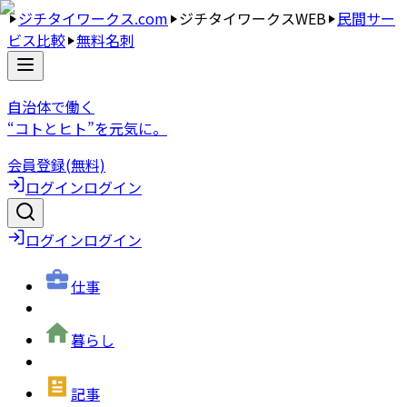
ジチタイワークス.com
ジチタイワークスWEB
民間サー
ビス比較
無料名刺
自治体で働く
“コトとヒト”を元気に。
会員登録(無料)
ログイン
ログイン
ログイン
ログイン
仕事
暮らし
記事