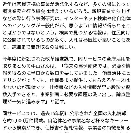
近年は官民連携の事業が活発化するなど、多くの課にとって
調達業務を行う機会は増えているだろう。新規事業立ち上げ
などの際に行う事例研究は、インターネット検索や他自治体
へのヒアリングが一般的だが、思うように情報が得られるこ
とばかりではないという。検索で見つかる情報は、住民向け
に公開されているものが多く、入札は秘匿性が高いこともあ
り、詳細まで聞き取るのは難しい。
今年度に新設された改革推進課で、同サービスの全庁活用を
取りまとめる牛山さんは、「従来の事例研究では、必要な情
報を得るのに半日から数日を要していました。他自治体にヒ
アリングができても、仕様書まで提供してもらえるケースは
少ないのが現状です。仕様書などの入札情報が早い段階で複
数入手できると、事業計画に必要な課題の洗い出し、論点整
理が一気に進みます」と話す。
同サービスでは、過去15年間に公示された全国の入札情報
を約2,000万件掲載。自治体名や事業名など様々なキーワー
ドから検索ができ、仕様書や落札情報、事業者の特徴を知る