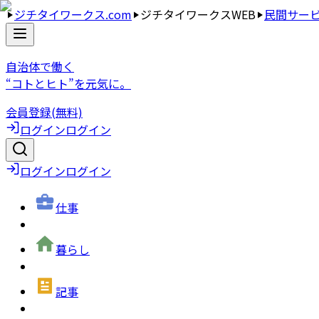
ジチタイワークス.com
ジチタイワークスWEB
民間サー
自治体で働く
“コトとヒト”を元気に。
会員登録(無料)
ログイン
ログイン
ログイン
ログイン
仕事
暮らし
記事