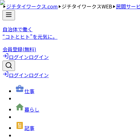
ジチタイワークス.com
ジチタイワークスWEB
民間サー
自治体で働く
“コトとヒト”を元気に。
会員登録(無料)
ログイン
ログイン
ログイン
ログイン
仕事
暮らし
記事