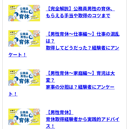
【完全解説】公務員男性の育休、
もらえる手当や取得のコツまで
【男性育休～仕事編～】仕事の混乱
は？
取得してどうだった？経験者にアン
ケート！
【男性育休～家庭編～】育児は大
変？
家事の分担は？経験者にアンケー
ト！
【男性育休】
育休取得経験者から実践的アドバイ
ス！