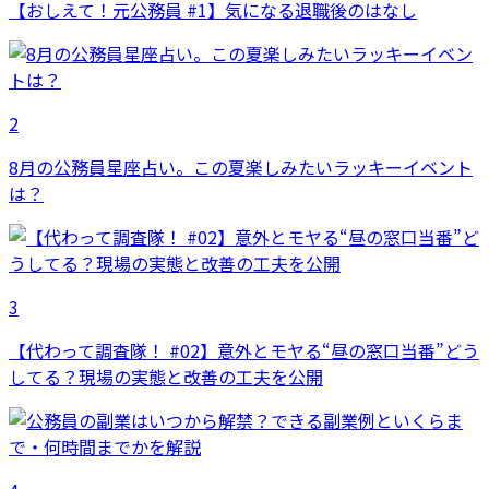
【おしえて！元公務員 #1】気になる退職後のはなし
2
8月の公務員星座占い。この夏楽しみたいラッキーイベント
は？
3
【代わって調査隊！ #02】意外とモヤる“昼の窓口当番”どう
してる？現場の実態と改善の工夫を公開