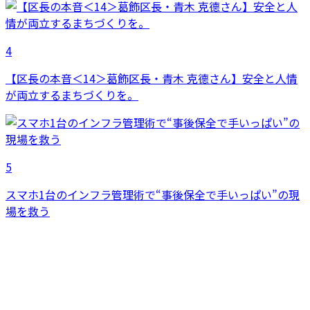
4
【区長の本音＜14＞葛飾区長・青木 克德さん】安全と人情
が両立するまちづくりを。
5
スマホ1台のインフラ管理術で“事後保全で手いっぱい”の現
場を救う