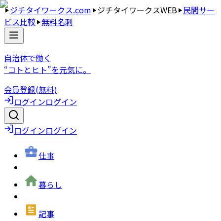
ジチタイワークス.com
ジチタイワークスWEB
民間サー
ビス比較
無料名刺
自治体で働く
“コトとヒト”を元気に。
会員登録(無料)
ログイン
ログイン
ログイン
ログイン
仕事
暮らし
記事