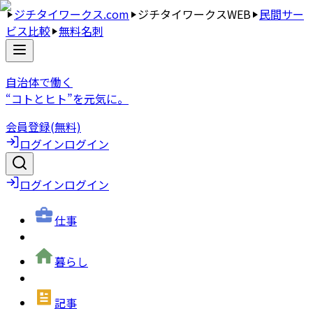
ジチタイワークス.com
ジチタイワークスWEB
民間サー
ビス比較
無料名刺
自治体で働く
“コトとヒト”を元気に。
会員登録(無料)
ログイン
ログイン
ログイン
ログイン
仕事
暮らし
記事