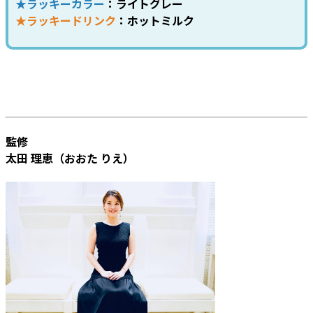
★ラッキーカラー
：ライトグレー
★ラッキードリンク
：ホットミルク
監修
太田 理恵（おおた りえ）