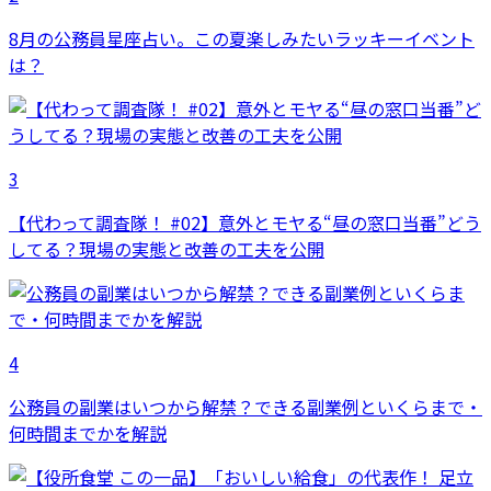
8月の公務員星座占い。この夏楽しみたいラッキーイベント
は？
3
【代わって調査隊！ #02】意外とモヤる“昼の窓口当番”どう
してる？現場の実態と改善の工夫を公開
4
公務員の副業はいつから解禁？できる副業例といくらまで・
何時間までかを解説