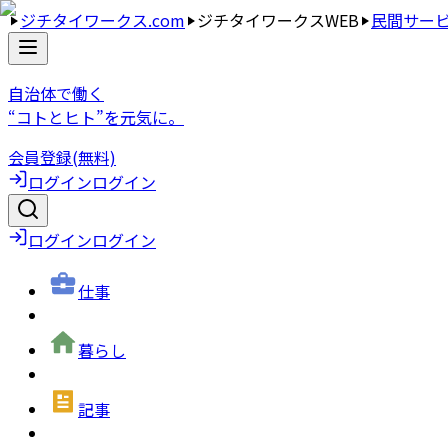
ジチタイワークス.com
ジチタイワークスWEB
民間サー
自治体で働く
“コトとヒト”を元気に。
会員登録(無料)
ログイン
ログイン
ログイン
ログイン
仕事
暮らし
記事