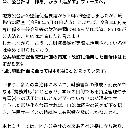
今、公会計は「作る」から「活かす」フェーズへ。
地方公会計の整備促進要請から10年が経過しましたが、総
務省の調査（令和6年5月31日時点）によれば、令和4年度決
算に係る一般会計等の財務書類は94.6％が作成済、86.1％が
公表済と、対応は定着したと言えます。
しかしながら、こうした財務書類が実際に活用されている例
は極めて限られており、
公共施設等総合管理計画の策定・改訂に活用した自治体はわ
ずか8.9％
個別施設計画に至っては4.6％
にとどまっています。
つまり、多くの自治体において、財務書類の作成・公表が単
なる“義務対応”にとどまり、本来の目的である資産管理や予
算運営への活用にはほとんど至っていないのが現実です。
こうした形骸化を放置すれば、自治体経営の質の低下を招
き、住民サービスの持続性にも影響を及ぼしかねません。
本セミナーでは、地方公会計の本来あるべき姿に立ち返り、