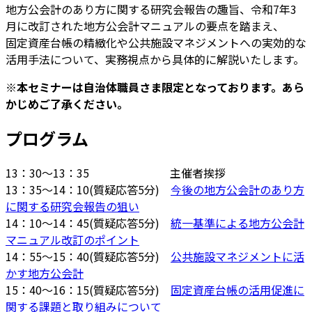
地方公会計のあり方に関する研究会報告の趣旨、令和7年3
月に改訂された地方公会計マニュアルの要点を踏まえ、
固定資産台帳の精緻化や公共施設マネジメントへの実効的な
活用手法について、実務視点から具体的に解説いたします。
※本セミナーは自治体職員さま限定となっております。あら
かじめご了承ください。
プログラム
13：30～13：35 主催者挨拶
13：35～14：10(質疑応答5分)
今後の地方公会計のあり方
に関する研究会報告の狙い
14：10～14：45(質疑応答5分)
統一基準による地方公会計
マニュアル改訂のポイント
14：55～15：40(質疑応答5分)
公共施設マネジメントに活
かす地方公会計
15：40～16：15(質疑応答5分)
固定資産台帳の活用促進に
関する課題と取り組みについて