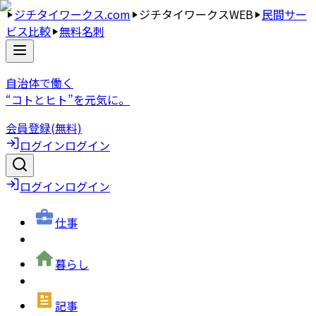
ジチタイワークス.com
ジチタイワークスWEB
民間サー
ビス比較
無料名刺
自治体で働く
“コトとヒト”を元気に。
会員登録(無料)
ログイン
ログイン
ログイン
ログイン
仕事
暮らし
記事