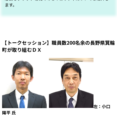
ます。
【トークセッション】職員数200名余の長野県箕輪
町が取り組むＤＸ
左：小口
陽平 氏