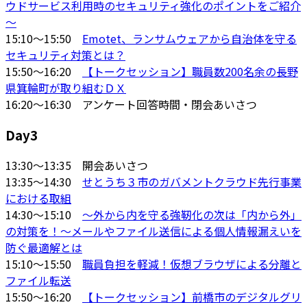
ウドサービス利用時のセキュリティ強化のポイントをご紹介
～
15:10～15:50
Emotet、ランサムウェアから自治体を守る
セキュリティ対策とは？
15:50～16:20
【トークセッション】職員数200名余の長野
県箕輪町が取り組むＤＸ
16:20～16:30 アンケート回答時間・閉会あいさつ
Day3
13:30～13:35 開会あいさつ
13:35～14:30
せとうち３市のガバメントクラウド先行事業
における取組
14:30～15:10
～外から内を守る強靭化の次は「内から外」
の対策を！～メールやファイル送信による個人情報漏えいを
防ぐ最適解とは
15:10～15:50
職員負担を軽減！仮想ブラウザによる分離と
ファイル転送
15:50～16:20
【トークセッション】前橋市のデジタルグリ