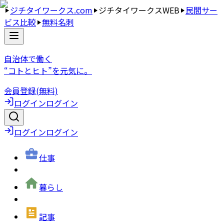
ジチタイワークス.com
ジチタイワークスWEB
民間サー
ビス比較
無料名刺
自治体で働く
“コトとヒト”を元気に。
会員登録(無料)
ログイン
ログイン
ログイン
ログイン
仕事
暮らし
記事