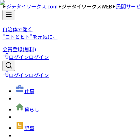
ジチタイワークス.com
ジチタイワークスWEB
民間サー
自治体で働く
“コトとヒト”を元気に。
会員登録(無料)
ログイン
ログイン
ログイン
ログイン
仕事
暮らし
記事