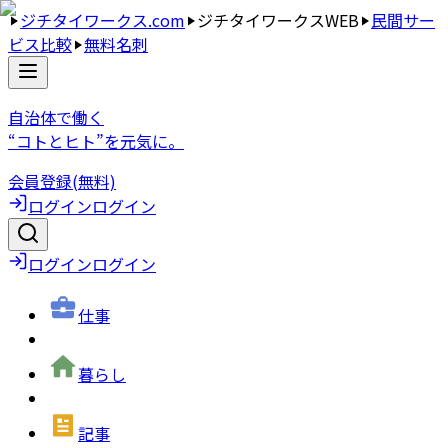
ジチタイワークス.com
ジチタイワークスWEB
民間サー
ビス比較
無料名刺
自治体で働く
“コトとヒト”を元気に。
会員登録(無料)
ログイン
ログイン
ログイン
ログイン
仕事
暮らし
記事