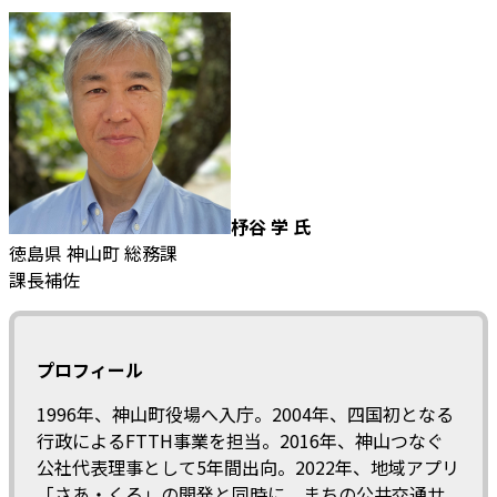
杼谷 学 氏
徳島県 神山町 総務課
課長補佐
プロフィール
1996年、神山町役場へ入庁。2004年、四国初となる
行政によるFTTH事業を担当。2016年、神山つなぐ
公社代表理事として5年間出向。2022年、地域アプリ
「さあ・くる」の開発と同時に、まちの公共交通サ