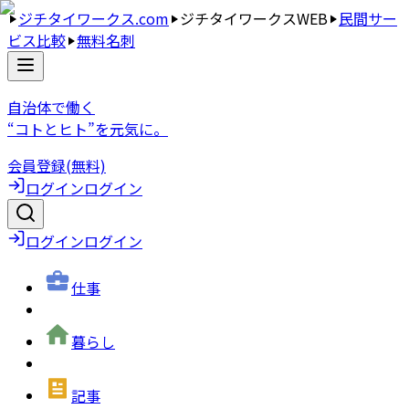
ジチタイワークス.com
ジチタイワークスWEB
民間サー
ビス比較
無料名刺
自治体で働く
“コトとヒト”を元気に。
会員登録(無料)
ログイン
ログイン
ログイン
ログイン
仕事
暮らし
記事