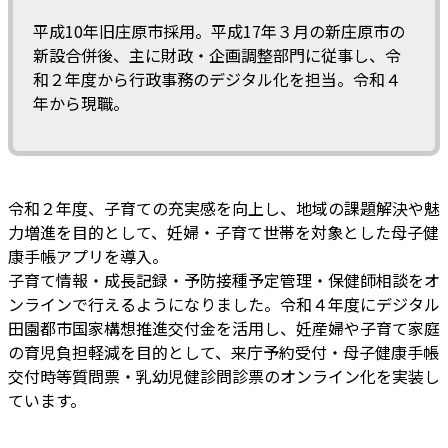
平成10年旧庄原市採用。平成17年３月の新庄原市の
新設合併後、主に財政・企画調整部門に従事し、令
和２年度から行政事務のデジタル化を担当。令和４
年から現職。
令和２年度、子育ての充実感を向上し、地域の課題解決や魅
力増進を目的として、妊婦・子育て世帯を対象とした母子健
康手帳アプリを導入。
子育て情報・成⾧記録・予防接種予定管理・保健師相談をオ
ンラインで行えるようになりました。令和４年度にデジタル
田園都市国家構想推進交付金を活用し、妊産婦や子育て家庭
の育児負担軽減を目的として、来庁予約受付・母子健康手帳
交付時等質問票・乳幼児健診問診票のオンライン化を実装し
ています。