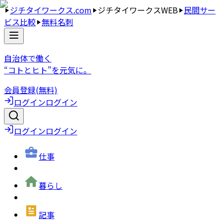
ジチタイワークス.com
ジチタイワークスWEB
民間サー
ビス比較
無料名刺
自治体で働く
“コトとヒト”を元気に。
会員登録(無料)
ログイン
ログイン
ログイン
ログイン
仕事
暮らし
記事