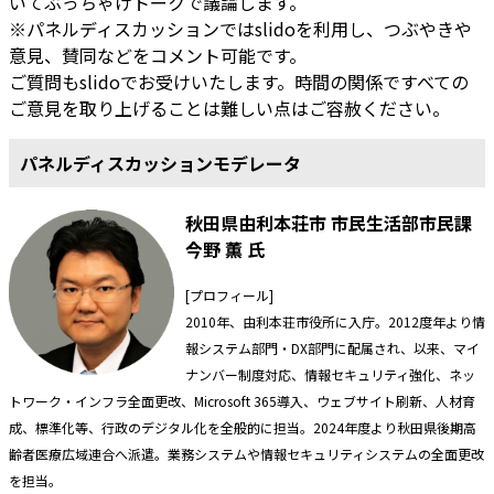
いてぶっちゃけトークで議論します。
※パネルディスカッションではslidoを利用し、つぶやきや
意見、賛同などをコメント可能です。
ご質問もslidoでお受けいたします。時間の関係ですべての
ご意見を取り上げることは難しい点はご容赦ください。
パネルディスカッションモデレータ
秋田県由利本荘市 市民生活部市民課
今野 薫 氏
[プロフィール]
2010年、由利本荘市役所に入庁。2012度年より情
報システム部門・DX部門に配属され、以来、マイ
ナンバー制度対応、情報セキュリティ強化、ネッ
トワーク・インフラ全面更改、Microsoft 365導入、ウェブサイト刷新、人材育
成、標準化等、行政のデジタル化を全般的に担当。2024年度より秋田県後期高
齢者医療広域連合へ派遣。業務システムや情報セキュリティシステムの全面更改
を担当。