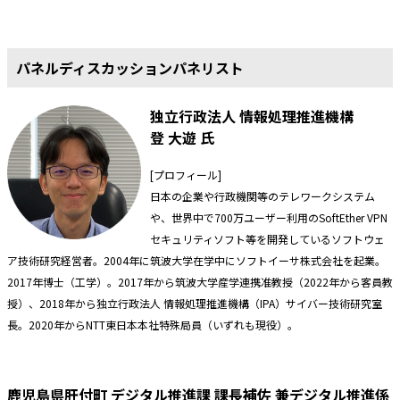
パネルディスカッションパネリスト
独立行政法人 情報処理推進機構
登 大遊 氏
[プロフィール]
日本の企業や行政機関等のテレワークシステム
や、世界中で700万ユーザー利用のSoftEther VPN
セキュリティソフト等を開発しているソフトウェ
ア技術研究経営者。2004年に筑波大学在学中にソフトイーサ株式会社を起業。
2017年博士（工学）。2017年から筑波大学産学連携准教授（2022年から客員教
授）、2018年から独立行政法人 情報処理推進機構（IPA）サイバー技術研究室
長。2020年からNTT東日本本社特殊局員（いずれも現役）。
鹿児島県肝付町 デジタル推進課 課長補佐
兼デジタル推進係