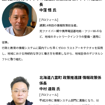
長
中窪 悟 氏
[プロフィール]
通算14年目の情報政策担当者。
光ファイバー網や携帯電話基地局・フリーWi-Fiな
ど、地域のネットワークインフラの整備・運用に
従事。
行政と教育の情報システムに国内でいち早くゼロトラストアーキテクチャを採用
し、地域における持続的な学びと働き方を模索しながら、地域全体のデジタルシ
フトに取り組む。
北海道八雲町 政策推進課 情報政
策係
係長
中村 達哉 氏
[プロフィール]
平成20年に情報システム部門に異動となり、以