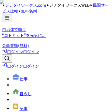
ジチタイワークス.com
ジチタイワークスWEB
民間サー
ビス比較
無料名刺
自治体で働く
“コトとヒト”を元気に。
会員登録(無料)
ログイン
ログイン
ログイン
ログイン
仕事
暮らし
記事