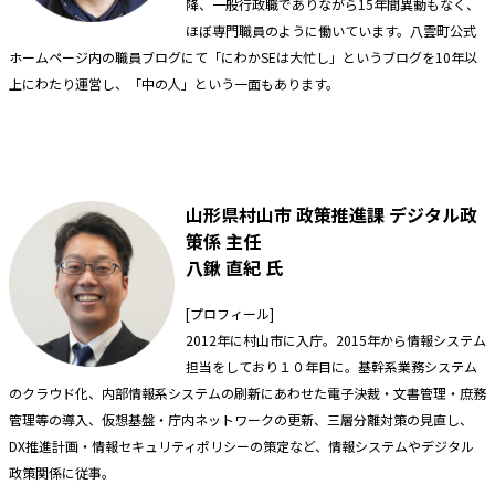
降、一般行政職でありながら15年間異動もなく、
ほぼ専門職員のように働いています。八雲町公式
ホームページ内の職員ブログにて「にわかSEは大忙し」というブログを10年以
上にわたり運営し、「中の人」という一面もあります。
山形県村山市 政策推進課 デジタル政
策係 主任
八鍬 直紀 氏
[プロフィール]
2012年に村山市に入庁。2015年から情報システム
担当をしており１０年目に。基幹系業務システム
のクラウド化、内部情報系システムの刷新にあわせた電子決裁・文書管理・庶務
管理等の導入、仮想基盤・庁内ネットワークの更新、三層分離対策の見直し、
DX推進計画・情報セキュリティポリシーの策定など、情報システムやデジタル
政策関係に従事。