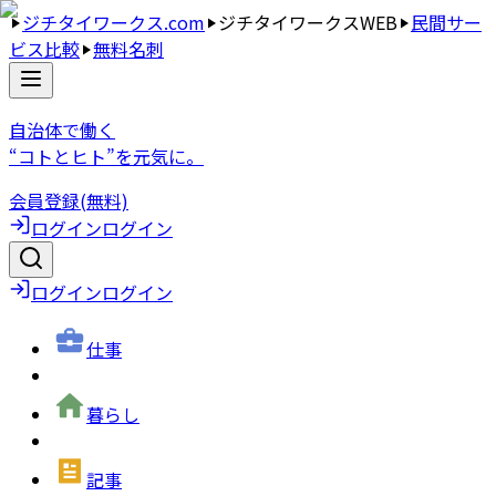
ジチタイワークス.com
ジチタイワークスWEB
民間サー
ビス比較
無料名刺
自治体で働く
“コトとヒト”を元気に。
会員登録(無料)
ログイン
ログイン
ログイン
ログイン
仕事
暮らし
記事