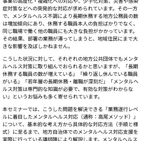
事業の高度化・複雑化への対応や、少子化対策、災害や感染
症対策などへの突発的な対応が求められています。その一方
で、メンタルヘルス不調により長期休務する地方公務員の数
は増加傾向にあり、休務する職員本人の負担ばかりでなく、
同じ職場で働く他の職員にも大きな負担がかかっています。
その結果、部署の業務が滞ってしまうと、地域住民にまで大
きな影響を及ぼしかねません。
こうした状況に対して、それぞれの地方公共団体でもメンタ
ルヘルス対策に取り組んでおられるかと思いますが、「長期
休務する職員の数が増えている」「繰り返し休んでいる職員
がいる」「若年層の長期休務・離職が深刻だ」「メンタルヘ
ルス対策は専門的な知識が必要で、有効な対策がわからな
い」というお悩みも多く寄せられています。
本セミナーでは、こうした問題を解決できる「業務遂行レベ
ルに着目したメンタルヘルス対応（通称：高尾メソッド）」
について、基本的な考え方から具体的な対応方法（手順と様
式）に至るまで、地方自治体でのメンタルヘルス対応支援を
実際に行っている講師陣により解説します。メンタルヘルス