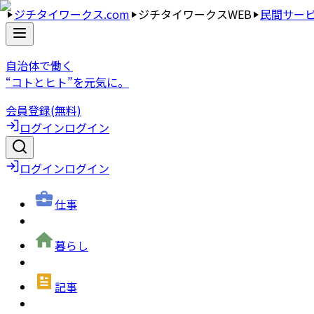
ジチタイワークス.com
ジチタイワークスWEB
民間サー
自治体で働く
“コトとヒト”を元気に。
会員登録(無料)
ログイン
ログイン
ログイン
ログイン
仕事
暮らし
記事