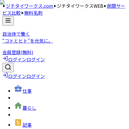
ジチタイワークス.com
ジチタイワークスWEB
民間サー
ビス比較
無料名刺
自治体で働く
“コトとヒト”を元気に。
会員登録(無料)
ログイン
ログイン
ログイン
ログイン
仕事
暮らし
記事