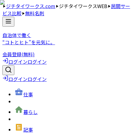
ジチタイワークス.com
ジチタイワークスWEB
民間サー
ビス比較
無料名刺
自治体で働く
“コトとヒト”を元気に。
会員登録(無料)
ログイン
ログイン
ログイン
ログイン
仕事
暮らし
記事