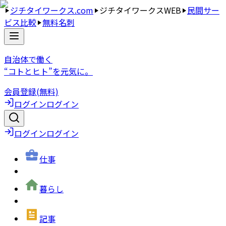
ジチタイワークス.com
ジチタイワークスWEB
民間サー
ビス比較
無料名刺
自治体で働く
“コトとヒト”を元気に。
会員登録(無料)
ログイン
ログイン
ログイン
ログイン
仕事
暮らし
記事