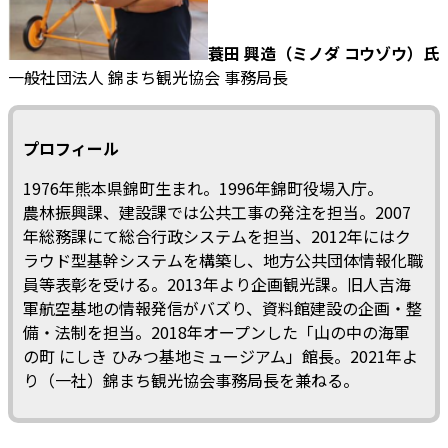
蓑田 興造（ミノダ コウゾウ）氏
一般社団法人 錦まち観光協会 事務局長
プロフィール
1976年熊本県錦町生まれ。1996年錦町役場入庁。
農林振興課、建設課では公共工事の発注を担当。2007
年総務課にて総合行政システムを担当、2012年にはク
ラウド型基幹システムを構築し、地方公共団体情報化職
員等表彰を受ける。2013年より企画観光課。旧人吉海
軍航空基地の情報発信がバズり、資料館建設の企画・整
備・法制を担当。2018年オープンした「山の中の海軍
の町 にしき ひみつ基地ミュージアム」館長。2021年よ
り（一社）錦まち観光協会事務局長を兼ねる。