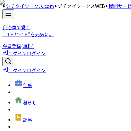
ジチタイワークス.com
ジチタイワークスWEB
民間サー
自治体で働く
“コトとヒト”を元気に。
会員登録(無料)
ログイン
ログイン
ログイン
ログイン
仕事
暮らし
記事