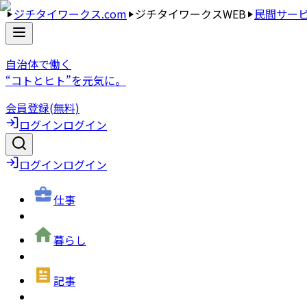
ジチタイワークス.com
ジチタイワークスWEB
民間サー
自治体で働く
“コトとヒト”を元気に。
会員登録(無料)
ログイン
ログイン
ログイン
ログイン
仕事
暮らし
記事