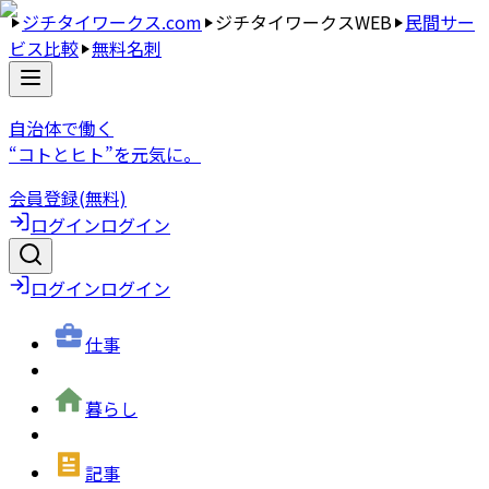
ジチタイワークス.com
ジチタイワークスWEB
民間サー
ビス比較
無料名刺
自治体で働く
“コトとヒト”を元気に。
会員登録(無料)
ログイン
ログイン
ログイン
ログイン
仕事
暮らし
記事