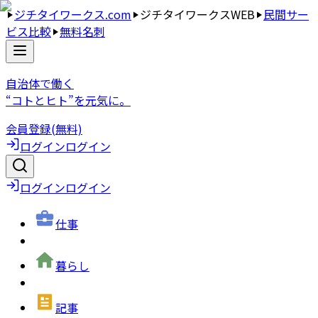
ジチタイワークス.com
ジチタイワークスWEB
民間サー
ビス比較
無料名刺
自治体で働く
“コトとヒト”を元気に。
会員登録(無料)
ログイン
ログイン
ログイン
ログイン
仕事
暮らし
記事