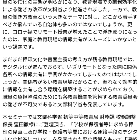
員の多忙化の実態が明らかになり、教育現場での業務効率化
による働き方改革が文科省より推進されました。一方で、教
員の働き方改革という大きなテーマに対し、どこから着手す
べきか悩んでいる自治体も多いのではないでしょうか。更
に、コロナ禍でリモート授業が増えたことで浮き彫りになっ
たのは、家庭と教育現場の情報共有がスムーズにいかないと
いう課題です。
まだまだ押印文化や書面主義の考え方が残る教育現場では、
デジタル化が進んでおらず、いざリモートとなった際に関係
各所への情報共有に手間がかかってしまったのではないでし
ょうか。関係者が多い教育現場だからこそ、漏れなく効率的
に情報を共有し合う環境を構築することが求められており、
職員の負担軽減のためにも各教育機関を管轄する教育委員会
の働きが不可欠であると文部科学省も発表しています。
本セミナーでは文部科学省 初等中等教育局 財務課 校務調整
係長 窪田徹様にご登壇頂き、「学校が保護者等に求める押
印の見直し及び学校・保護者等間における連絡手段のデジタ
ル化の推進について」を発表された際の背景をもって「連絡