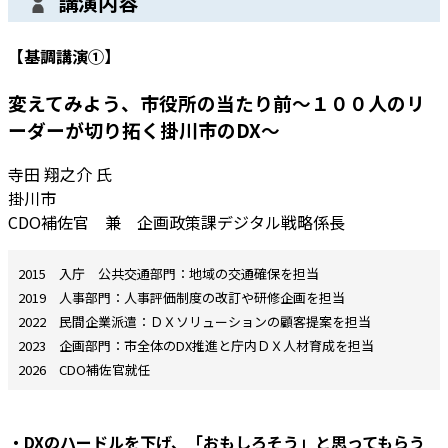
講演内容
【基調講演①】
変えてみよう、市役所の当たり前～１００人のリ
ーダーが切り拓く掛川市のDX～
寺田 翔之介 氏
掛川市
CDO補佐官 兼 企画政策課デジタル戦略係長
2015 入庁 公共交通部門：地域の交通確保を担当
2019 人事部門：人事評価制度の改訂や研修企画を担当
2022 民間企業派遣：ＤＸソリューションの顧客提案を担当
2023 企画部門：市全体のDX推進と庁内ＤＸ人材育成を担当
2026 CDO補佐官就任
・DXのハードルを下げ、「おもしろそう」と思ってもらう