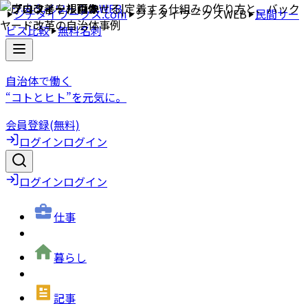
ジチタイワークス.com
ジチタイワークスWEB
民間サー
ビス比較
無料名刺
自治体で働く
“コトとヒト”を元気に。
会員登録(無料)
ログイン
ログイン
ログイン
ログイン
仕事
暮らし
記事