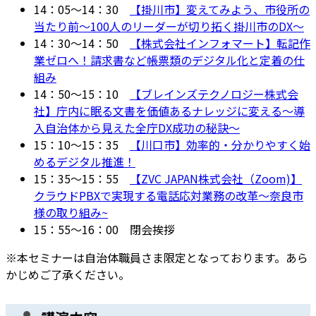
14：05～14：30
【掛川市】変えてみよう、市役所の
当たり前～100人のリーダーが切り拓く掛川市のDX～
14：30～14：50
【株式会社インフォマート】転記作
業ゼロへ！請求書など帳票類のデジタル化と定着の仕
組み
14：50～15：10
【ブレインズテクノロジー株式会
社】庁内に眠る文書を価値あるナレッジに変える〜導
入自治体から見えた全庁DX成功の秘訣〜
15：10～15：35
【川口市】効率的・分かりやすく始
めるデジタル推進！
15：35～15：55
【ZVC JAPAN株式会社（Zoom)】
クラウドPBXで実現する電話応対業務の改革〜奈良市
様の取り組み~
15：55～16：00 閉会挨拶
※本セミナーは自治体職員さま限定となっております。あら
かじめご了承ください。