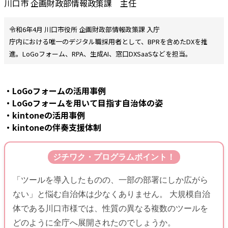
川口市 企画財政部情報政策課 主任
令和6年4月 川口市役所 企画財政部情報政策課 入庁
庁内における唯一のデジタル職採用者として、BPRを含めたDXを推
進。LoGoフォーム、RPA、生成AI、窓口DXSaaSなどを担当。
・LoGoフォームの活用事例
・LoGoフォームを用いて目指す自治体の姿
・kintoneの活用事例
・kintoneの伴奏支援体制
ジチワク・プログラムポイント！
「ツールを導入したものの、一部の部署にしか広がら
ない」と悩む自治体は少なくありません。 大規模自治
体である川口市様では、性質の異なる複数のツールを
どのように全庁へ展開されたのでしょうか。