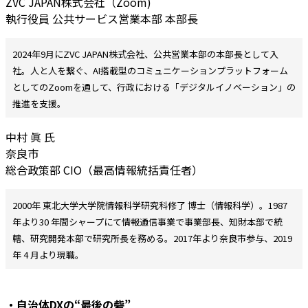
ZVC JAPAN株式会社（Zoom)
執行役員 公共サービス営業本部 本部長
2024年9月にZVC JAPAN株式会社、公共営業本部の本部長として入
社。人と人を繋ぐ、AI搭載型のコミュニケーションプラットフォーム
としてのZoomを通して、行政における「デジタルイノベーション」の
推進を支援。
中村 眞 氏
奈良市
総合政策部 CIO（最高情報統括責任者）
2000年 東北大学大学院情報科学研究科修了 博士（情報科学）。1987
年より30 年間シャープにて情報通信事業で事業部長、知財本部で統
轄、研究開発本部で研究所長を務める。2017年より奈良市参与、2019
年 4 月より現職。
・自治体DXの“最後の砦”――