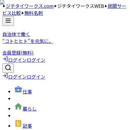
ジチタイワークス.com
ジチタイワークスWEB
民間サー
ビス比較
無料名刺
自治体で働く
“コトとヒト”を元気に。
会員登録(無料)
ログイン
ログイン
ログイン
ログイン
仕事
暮らし
記事