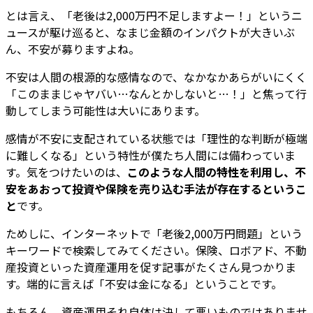
とは言え、「老後は2,000万円不足しますよー！」というニ
ュースが駆け巡ると、なまじ金額のインパクトが大きいぶ
ん、不安が募りますよね。
不安は人間の根源的な感情なので、なかなかあらがいにくく
「このままじゃヤバい…なんとかしないと…！」と焦って行
動してしまう可能性は大いにあります。
感情が不安に支配されている状態では「理性的な判断が極端
に難しくなる」という特性が僕たち人間には備わっていま
す。気をつけたいのは、
このような人間の特性を利用し、不
安をあおって投資や保険を売り込む手法が存在するというこ
と
です。
ためしに、インターネットで「老後2,000万円問題」という
キーワードで検索してみてください。保険、ロボアド、不動
産投資といった資産運用を促す記事がたくさん見つかりま
す。端的に言えば「不安は金になる」ということです。
もちろん、資産運用それ自体は決して悪いものではありませ