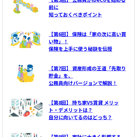
前に
知っておくべきポイント
【第6回】 保険は「家の次に高い買
い物」！
保険を上手に使う秘訣を伝授
【第7回】 資産形成の王道「先取り
貯金」を、
公務員向けバージョンで解説！
【第8回】 持ち家VS賃貸 メリッ
ト・デメリットは？
自分に向いてるのはどっち？
【第9回】 家計に大きく影響する