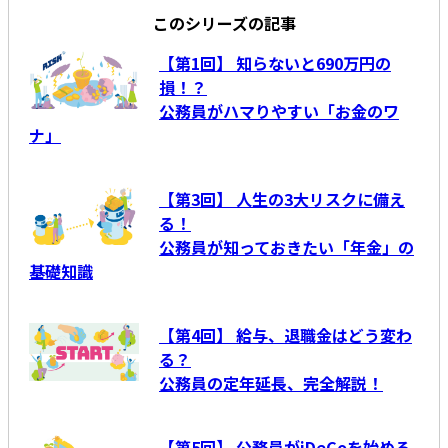
このシリーズの記事
【第1回】 知らないと690万円の
損！？
公務員がハマりやすい「お金のワ
ナ」
【第3回】 人生の3大リスクに備え
る！
公務員が知っておきたい「年金」の
基礎知識
【第4回】 給与、退職金はどう変わ
る？
公務員の定年延長、完全解説！
【第5回】 公務員がiDeCoを始める