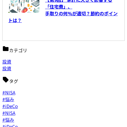
「住宅費」、
手取りの何%が適切？節約のポイン
トは？
カテゴリ
投資
投資
タグ
#NISA
#悩み
#iDeCo
#NISA
#悩み
#iDeCo